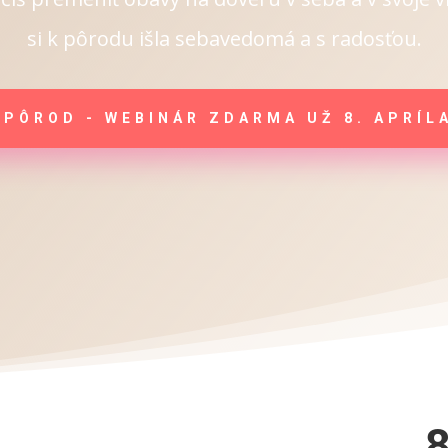
si k pôrodu išla sebavedomá a s radosťou.
PÔROD - WEBINÁR ZDARMA UŽ 8. APRÍLA
8