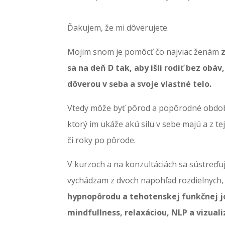
Ďakujem, že mi dôverujete.
Mojim snom je pomôcť čo najviac ženám
sa na deň D tak, aby išli rodiť bez ob
dôverou v seba a svoje vlastné telo.
Vtedy môže byť pôrod a popôrodné obdob
ktorý im ukáže akú silu v sebe majú a z t
či roky po pôrode.
V kurzoch a na konzultáciách sa sústreď
vychádzam z dvoch napohľad rozdielnych, a
hypnopôrodu a tehotenskej funkčnej 
mindfullness, relaxáciou, NLP a vizua