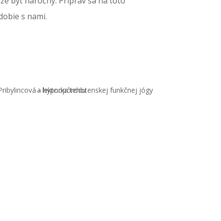
e byť náročný. Priprav sa na toto
dobie s nami.