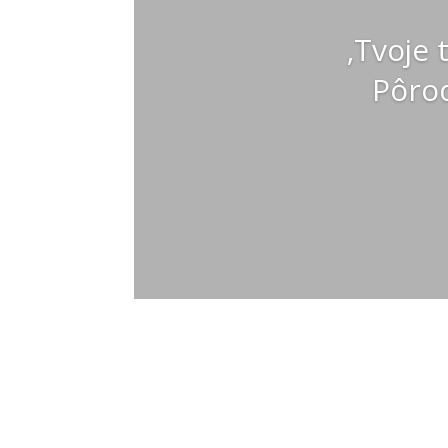
‚Tvoje 
Pôrod