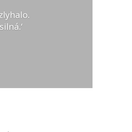
zlyhalo.
ilná.‘