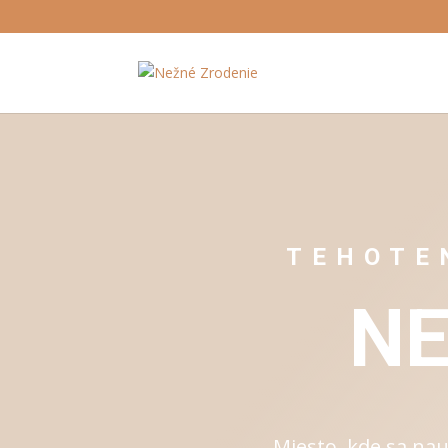
TEHOTE
NE
Miesto, kde sa nau