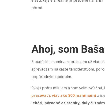
elastickejšie a reálne pripravené na ľahší
pôrod.
Ahoj, som Baša
S budúcimi maminami pracujem už viac ako
sprevádzam na ceste tehotenstvom, pôr
popôrodným obdobím.
Svoju prácu milujem a som veľmi vďačná,
pracovať s viac ako 800 maminami
a ic
lekári, pôrodné asistenky, duly či zná