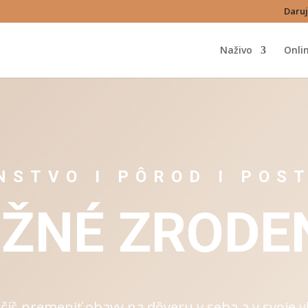
Daruj
Naživo
Onli
NSTVO I PÔROD I POS
ŽNÉ ZRODE
číš premeniť obavy na dôveru v seba a v svoje vl