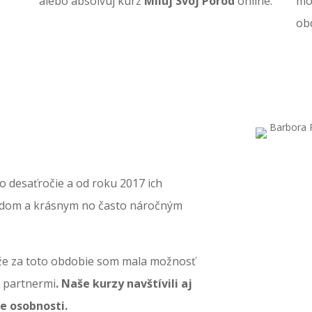
alebo absolvuj kurz
Miluj Svoj Pôrod
online.
môž
ob
 desaťročie a od roku 2017 ich
odom a krásnym no často náročným
 že za toto obdobie som mala možnosť
h partnermi
. Naše kurzy navštívili aj
me osobnosti.