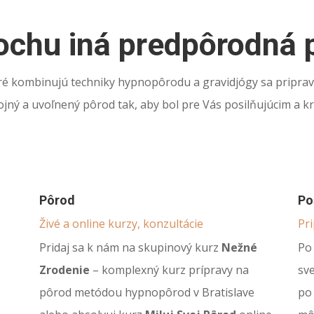
ochu iná predpôrodná 
ré kombinujú techniky hypnopôrodu a gravidjógy sa pripraví
ojný a uvoľnený pôrod tak, aby bol pre Vás posilňujúcim a 
Pôrod
Po
Živé a online kurzy, konzultácie
Pr
Pridaj sa k nám na skupinový kurz
Nežné
Po
Zrodenie
– komplexný kurz prípravy na
sve
pôrod metódou hypnopôrod v Bratislave
po 