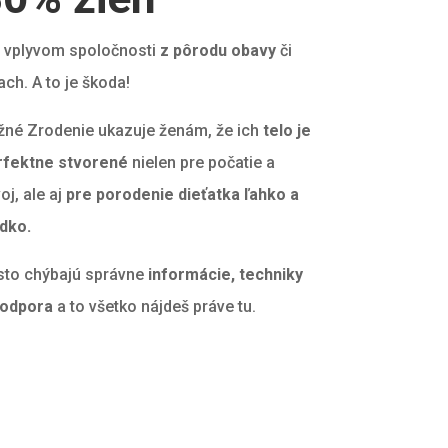
 vplyvom spoločnosti
z pôrodu obavy
či
ach. A to je škoda!
žné Zrodenie ukazuje ženám, že ich
telo je
rfektne stvorené
nielen pre počatie a
oj, ale aj
pre porodenie dieťatka ľahko a
dko.
sto chýbajú správne
informácie, techniky
podpora
a to všetko nájdeš práve tu.