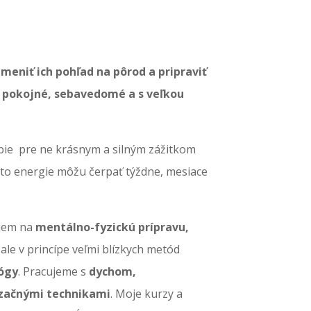
zmeniť ich pohľad na pôrod a pripraviť
áv, pokojné, sebavedomé a s veľkou
ie pre ne krásnym a silným zážitkom
ejto energie môžu čerpať týždne, mesiace
ujem na
mentálno-fyzickú prípravu,
le v princípe veľmi blízkych metód
jógy
. Pracujeme s
dychom,
lizačnými technikami
. Moje kurzy a