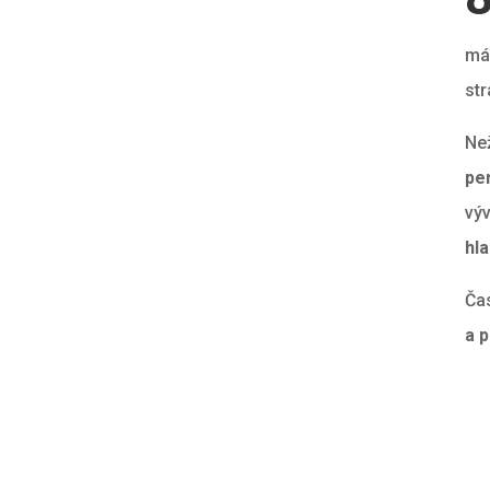
má
str
Ne
pe
výv
hla
Ča
a 