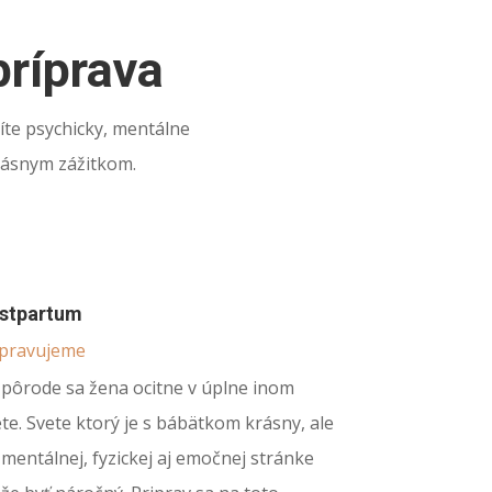
príprava
te psychicky, mentálne
krásnym zážitkom.
stpartum
ipravujeme
 pôrode sa žena ocitne v úplne inom
te. Svete ktorý je s bábätkom krásny, ale
mentálnej, fyzickej aj emočnej stránke