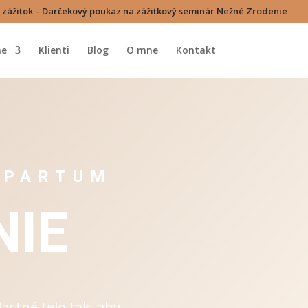
 zážitok – Darčekový poukaz na zážitkový seminár Nežné Zrodenie
ne
Klienti
Blog
O mne
Kontakt
TPARTUM
NIE
astné telo tak, aby